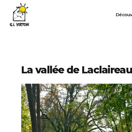
Découv
La vallée de Laclairea